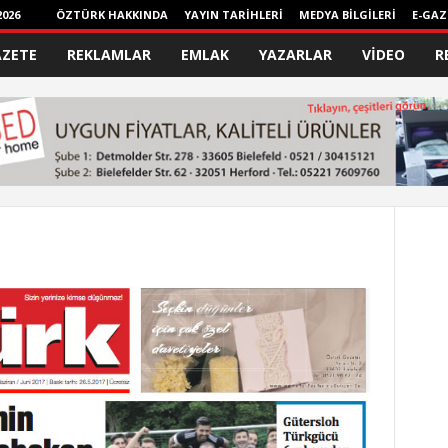
026
ÖZTÜRK HAKKINDA
YAYIN TARİHLERİ
MEDYA BİLGİLERİ
E-GAZ
AZETE
REKLAMLAR
EMLAK
YAZARLAR
VİDEO
R