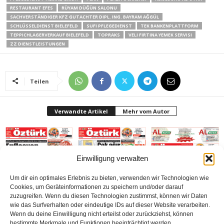
RESTAURANT EFES
RÜYAM DÜĞÜN SALONU
SACHVERSTÄNDIGER KFZ GUTACHTER DIPL. ING. BAYRAM AĞGÜL
SCHLÜSSELDIENST BIELEFELD
SUFI PFLEGEDIENST
TEK BANKENPLATTFORM
TEPPICHLAGERVERKAUF BIELEFELD
TOPRAKS
VELI FIRTINA YEMEK SERVISI
ZZ DIENSTLEISTUNGEN
Teilen
Verwandte Artikel
Mehr vom Autor
Einwilligung verwalten
Um dir ein optimales Erlebnis zu bieten, verwenden wir Technologien wie
Gazetesi Sayı 414
Gazetesi-Sayı 413
Gazetesi Sayı 412 (Mart
Cookies, um Geräteinformationen zu speichern und/oder darauf
(Mayıs 2026) Bielefeld
(Nisan 2026) Bielefeld
2026) Bielefeld
zuzugreifen. Wenn du diesen Technologien zustimmst, können wir Daten
wie das Surfverhalten oder eindeutige IDs auf dieser Website verarbeiten.
Wenn du deine Einwilligung nicht erteilst oder zurückziehst, können
bestimmte Merkmale und Funktionen beeinträchtigt werden.