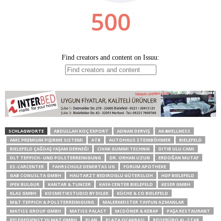
SCHLAGWORTE
ABDULLAH KOÇ EXPORT
ADNAN DERVIŞ
AK4WELLNESS
AMC PREMIUM PIŞIRME SISTEMI
ATB
AUTOHAUS STEINBÖHMER
BIELEFELD
BIELEFELD ÇAĞDAŞ YAŞAM DERNEĞI
CIVAK GUMMI TECHNIK
DITIB ULU CAMI
DLT TEPPICH- UND POLSTERREINIGUNG
DR. ORHAN UZUN
ERDOĞAN MUTAF
ES-CARCENTER
FAHRSCHULE DEMIRTAS UG
FORUM APOTHEKE
GAB CONUSLTA GMBH
HAUTARZT BEDIROGLU GÜTERSLOH
HDF BIELEFELD
IPEK BULGUR
KANTAR & TUNCER
KAYA CENTER BIELEFELD
KESER GMBH
KLAS GMBH
KOSMETIKSTUDIO BY DILEK
KÜCHE & CO BIELEFELD
M&T TEPPICH & POLSTERREINIGUNG
MALERMEISTER TAYFUN AZMANLAR
MATISS GROUP GMBH
MATISS PALAST
MCDÖNER & KEBAP
PAŞA RESTAURANT
PFLEGEDIENST YILMAZ GMBH
PLAN
PLAZA OCAKBASI
REISEBÜRO AL-STAR