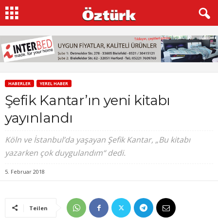
HABERLER
YEREL HABER
Şefik Kantar’ın yeni kitabı
yayınlandı
Köln ve İstanbul’da yaşayan Şefik Kantar, „Bu kitabı
yazarken çok duygulandım“ dedi.
5. Februar 2018
Teilen