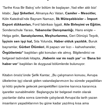
‘Tarihe Kısa Bir Bakış’ sıfır bölüm ile başlayan ‚Yad eller aldı bizi’
kitabı; „
İşçi Şirketleri
, Almanya Acı Vatan,
Camiler – Mescitler,
Köln Katedrali’nde Bayram Namazı,
İlk Müteşebbisler – İmport
Export dükkanları,
Ford fabrikası İşgali,
Aile Birleşimi ve Eğitim
,
Sonderschule Yarası,
Yabancılar Danışmanlığı
, Hans enişte –
Helga gelin,
Sanatçılarımız, Meşhurlarımız,
Geri Dönüşü Teşvik,
İşçisin sen işçi kal,
Sıla Yolunda,
Haber olduk yazıldık
, Buruk
bayramlar,
Gürbet Ölümleri
, Al papazı ver kızı – kahvehaneler,
Örgütlerimiz“
başlıkları gibi konuları ele almış. Bilgilendirici ve
belgesel tadındaki kitapta,
‚Haberin var mı nazlı yar’
ve ‘
Bana bir
haber ver’
başlıkları ile duygusal bölümlerde bulunuyor.
Kitabın önsöz’ünde Şefik Kantar, „Bu çalışmanın konusu, Avrupa
ülkelerine işçi olarak giden vatandaşlarımızın bu sürede yaşadıkları
iyi kötü şeylerle gelecek perspektifleri üzerine karınca kararınca
işaretler sunabilmektir. Başlangıçta bir belgesel metin olarak
yazılanlar daha sonra üzerinde çalışılarak Avrupa’da tarih yazan
insanların yaşadıklarının bu güne kadar yazılmış kısa ama