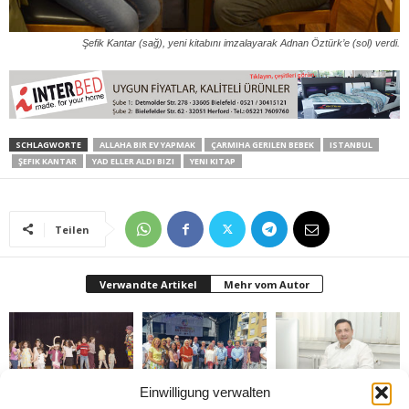
Şefik Kantar (sağ), yeni kitabını imzalayarak Adnan Öztürk’e (sol) verdi.
SCHLAGWORTE
ALLAHA BIR EV YAPMAK
ÇARMIHA GERILEN BEBEK
ISTANBUL
ŞEFIK KANTAR
YAD ELLER ALDI BIZI
YENI KITAP
Teilen
Verwandte Artikel
Mehr vom Autor
Einwilligung verwalten