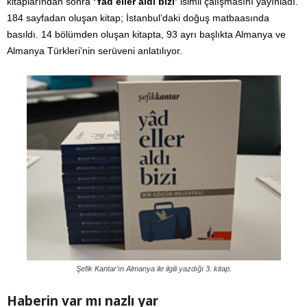
kitaplarından sonra
‘Yad eller aldı bizi’
isimli çalışmasını yayınladı.
184 sayfadan oluşan kitap; İstanbul’daki doğuş matbaasında
basıldı. 14 bölümden oluşan kitapta, 93 ayrı başlıkta Almanya ve
Almanya Türkleri’nin serüveni anlatılıyor.
Şefik Kantar’ın Almanya ile ilgili yazdığı 3. kitap.
Haberin var mı nazlı yar