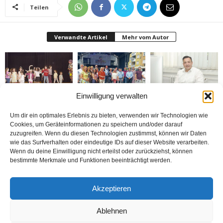
Teilen
Verwandte Artikel
Mehr vom Autor
Einwilligung verwalten
Bielefeld’de 1. Çocuk
Rheda-Wiedenbrück’de
Belediyenin bütçesi
Festivali yapıldı
Yabancılar Haftası
donduruldu
Um dir ein optimales Erlebnis zu bieten, verwenden wir Technologien wie
Yapıldı
Cookies, um Geräteinformationen zu speichern und/oder darauf
zuzugreifen. Wenn du diesen Technologien zustimmst, können wir Daten
wie das Surfverhalten oder eindeutige IDs auf dieser Website verarbeiten.
Wenn du deine Einwilligung nicht erteilst oder zurückziehst, können
bestimmte Merkmale und Funktionen beeinträchtigt werden.
Doymaz Danışmanlık 2.
Bakım Sigortası
nune’ma restoran
Akzeptieren
şubesini Rheda-
Danışmanlığı Yapıyoruz
„İstediğin Kadar Ye“
Wiedenbrück’e açtı
sistemi ile çalışıyor
Ablehnen