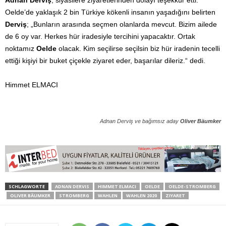
Adnan Derviş
, siyasilere ziyaretlerinden dolayı teşekkür etti.
Oelde’de yaklaşık 2 bin Türkiye kökenli insanın yaşadığını belirten
Derviş
; „Bunların arasında seçmen olanlarda mevcut. Bizim ailede
de 6 oy var. Herkes hür iradesiyle tercihini yapacaktır. Ortak
noktamız
Oelde
olacak. Kim seçilirse seçilsin biz hür iradenin tecelli
ettiği kişiyi bir buket çiçekle ziyaret eder, başarılar dileriz.“ dedi.
Himmet ELMACI
Adnan Derviş ve bağımsız aday
Oliver Bäumker
SCHLAGWORTE
ADNAN DERVIS
HIMMET ELMACI
OELDE
OELDE-STROMBERG
OLIVER BÄUMKER
STROMBERG
WAHLEN
WAHLEN 2020
ZIYARET