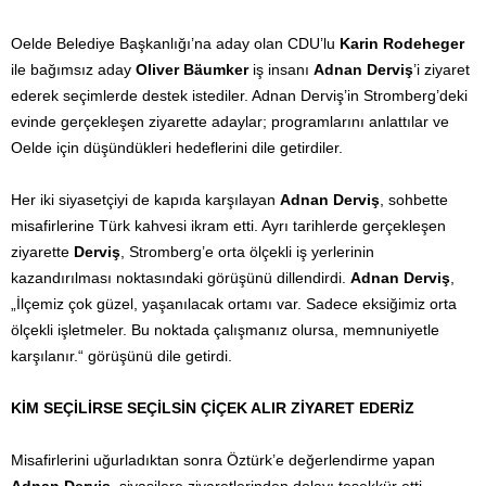
Oelde Belediye Başkanlığı’na aday olan CDU’lu
Karin Rodeheger
ile bağımsız aday
Oliver Bäumker
iş insanı
Adnan Derviş
’i ziyaret
ederek seçimlerde destek istediler. Adnan Derviş’in Stromberg’deki
evinde gerçekleşen ziyarette adaylar; programlarını anlattılar ve
Oelde için düşündükleri hedeflerini dile getirdiler.
Her iki siyasetçiyi de kapıda karşılayan
Adnan Derviş
, sohbette
misafirlerine Türk kahvesi ikram etti. Ayrı tarihlerde gerçekleşen
ziyarette
Derviş
, Stromberg’e orta ölçekli iş yerlerinin
kazandırılması noktasındaki görüşünü dillendirdi.
Adnan Derviş
,
„İlçemiz çok güzel, yaşanılacak ortamı var. Sadece eksiğimiz orta
ölçekli işletmeler. Bu noktada çalışmanız olursa, memnuniyetle
karşılanır.“ görüşünü dile getirdi.
KİM SEÇİLİRSE SEÇİLSİN ÇİÇEK ALIR ZİYARET EDERİZ
Misafirlerini uğurladıktan sonra Öztürk’e değerlendirme yapan