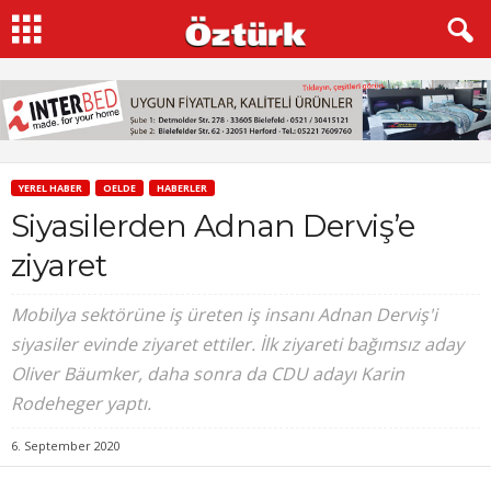
YEREL HABER
OELDE
HABERLER
Siyasilerden Adnan Derviş’e
ziyaret
Mobilya sektörüne iş üreten iş insanı Adnan Derviş'i
siyasiler evinde ziyaret ettiler. İlk ziyareti bağımsız aday
Oliver Bäumker, daha sonra da CDU adayı Karin
Rodeheger yaptı.
6. September 2020