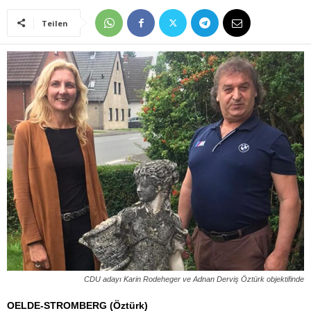
Teilen
CDU adayı Karin Rodeheger ve Adnan Derviş Öztürk objektifinde
OELDE-STROMBERG (Öztürk)