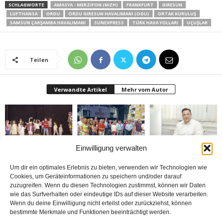
SCHLAGWORTE
AMASYA - MERZIFON (MZH)
FRANKFURT
GIRESUN
LUFTHANSA
ORDU
ORDU GIRESUN HAVALIMANI (OGU)
ORTAK KURULUŞ
SAMSUN ÇARŞAMBA HAVALIMANI
SUNEXPRESS
TÜRK HAVA YOLLARI
UÇUŞLAR
Teilen
Verwandte Artikel
Mehr vom Autor
Einwilligung verwalten
Bielefeld’de 1. Çocuk
Rheda-Wiedenbrück’de
Belediyenin bütçesi
Festivali yapıldı
Yabancılar Haftası
donduruldu
Um dir ein optimales Erlebnis zu bieten, verwenden wir Technologien wie
Yapıldı
Cookies, um Geräteinformationen zu speichern und/oder darauf
zuzugreifen. Wenn du diesen Technologien zustimmst, können wir Daten
wie das Surfverhalten oder eindeutige IDs auf dieser Website verarbeiten.
Wenn du deine Einwilligung nicht erteilst oder zurückziehst, können
bestimmte Merkmale und Funktionen beeinträchtigt werden.