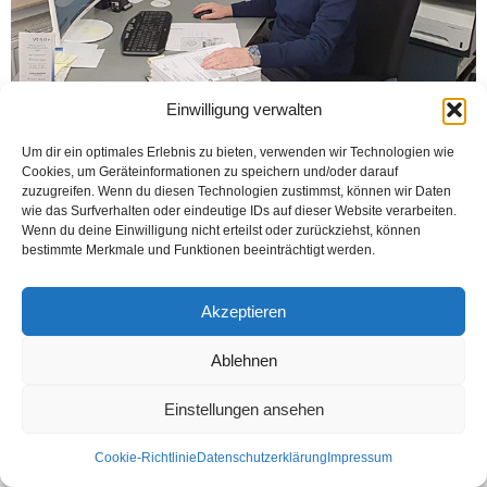
Einwilligung verwalten
OSNABRÜCK-HAMM (Öztürk) Mali Müşavirlik bürosu Vergi Osnabrück ve
Hamm şubeleri Kovid 19 mağduru olan müşterileri için 7 gün aralıksız
Um dir ein optimales Erlebnis zu bieten, verwenden wir Technologien wie
çalıştıklarını belirttiler. Olağanüstü dönemden geçtiklerini söyleyen Ahmet...
Cookies, um Geräteinformationen zu speichern und/oder darauf
zuzugreifen. Wenn du diesen Technologien zustimmst, können wir Daten
Weiterlesen
wie das Surfverhalten oder eindeutige IDs auf dieser Website verarbeiten.
Wenn du deine Einwilligung nicht erteilst oder zurückziehst, können
bestimmte Merkmale und Funktionen beeinträchtigt werden.
Kontakt
Datenschutzerklärung
Impressum
Akzeptieren
© Öztürk Gazetesi 1986 – 2026
Ablehnen
Einstellungen ansehen
Cookie-Richtlinie
Datenschutzerklärung
Impressum