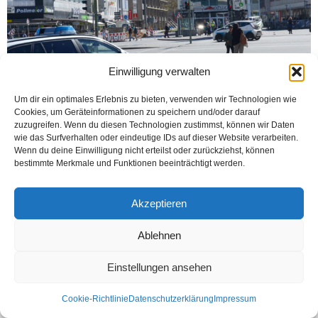
Einwilligung verwalten
Um dir ein optimales Erlebnis zu bieten, verwenden wir Technologien wie
Cookies, um Geräteinformationen zu speichern und/oder darauf
Bugün günlerden 11 Nisan 2020 Cumartesi, Bielefeld korona (Kovid 19) virüsü
zuzugreifen. Wenn du diesen Technologien zustimmst, können wir Daten
ile tanışalı tam 36 gün olmuş. İlk pozitifli 7 Mart 2020 tarihinde, yine...
wie das Surfverhalten oder eindeutige IDs auf dieser Website verarbeiten.
Wenn du deine Einwilligung nicht erteilst oder zurückziehst, können
Weiterlesen
bestimmte Merkmale und Funktionen beeinträchtigt werden.
Akzeptieren
Kontakt
Datenschutzerklärung
Impressum
Ablehnen
© Öztürk Gazetesi 1986 – 2026
Einstellungen ansehen
Cookie-Richtlinie
Datenschutzerklärung
Impressum