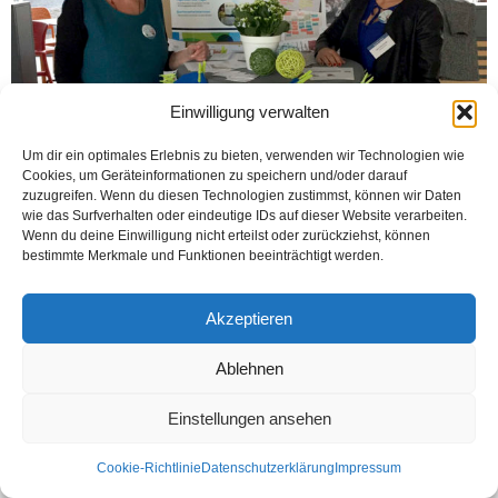
Einwilligung verwalten
Um dir ein optimales Erlebnis zu bieten, verwenden wir Technologien wie
Cookies, um Geräteinformationen zu speichern und/oder darauf
zuzugreifen. Wenn du diesen Technologien zustimmst, können wir Daten
wie das Surfverhalten oder eindeutige IDs auf dieser Website verarbeiten.
BRACKWEDE (Öztürk) Bielefeld Belediyesi’nin Brackwede semti için
Wenn du deine Einwilligung nicht erteilst oder zurückziehst, können
hazırladığı, Kuzey Ren Vesfalya Eyaleti Sağlık, Emansipasyon, Bakım ve
bestimmte Merkmale und Funktionen beeinträchtigt werden.
Yaşlılık Bakanlığı’nın desteklediği “„Altengerechte Quartiere NRW” proje
kapsamında her...
Akzeptieren
Weiterlesen
Ablehnen
Einstellungen ansehen
Kontakt
Datenschutzerklärung
Impressum
© Öztürk Gazetesi 1986 – 2026
Cookie-Richtlinie
Datenschutzerklärung
Impressum