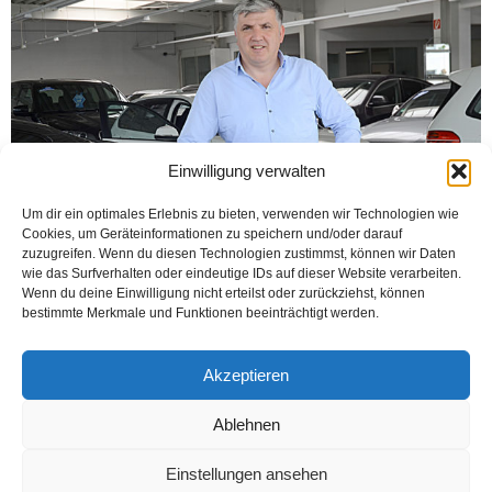
Einwilligung verwalten
Um dir ein optimales Erlebnis zu bieten, verwenden wir Technologien wie
Cookies, um Geräteinformationen zu speichern und/oder darauf
zuzugreifen. Wenn du diesen Technologien zustimmst, können wir Daten
wie das Surfverhalten oder eindeutige IDs auf dieser Website verarbeiten.
Wenn du deine Einwilligung nicht erteilst oder zurückziehst, können
bestimmte Merkmale und Funktionen beeinträchtigt werden.
Almanya’da ticarete atılan hemen hemen herkesin bir hikayesi var. Bu
hikayeler öyle uzun, çetrefilli falan değil, çok basit ve anlaşılır cinsten.
Duyduğunda, “Yapma yaa”...
Akzeptieren
Weiterlesen
Ablehnen
Einstellungen ansehen