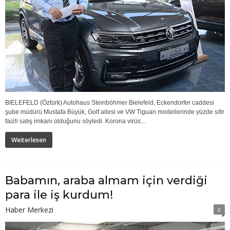
BIELEFELD (Öztürk) Autohaus Steinböhmer Bielefeld, Eckendorfer caddesi
şube müdürü Mustafa Büyük, Golf ailesi ve VW Tiguan modellerinde yüzde sıfır
faizli satış imkanı olduğunu söyledi. Korona virüs...
Weiterlesen
Babamın, araba almam için verdiği
para ile iş kurdum!
Haber Merkezi
0