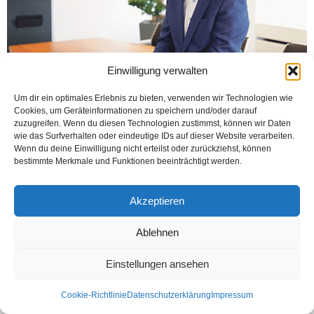
Einwilligung verwalten
Um dir ein optimales Erlebnis zu bieten, verwenden wir Technologien wie
Cookies, um Geräteinformationen zu speichern und/oder darauf
FRANKFURT (Öztürk) Kuveyt Türk’ün %100 iştiraki olarak Almanya’da kurulan
zuzugreifen. Wenn du diesen Technologien zustimmst, können wir Daten
KT Bank AG, Türk Hava Yolları ile yapmış olduğu iş birliğiyle Jetzz Card’ı daha
wie das Surfverhalten oder eindeutige IDs auf dieser Website verarbeiten.
da avantajlı...
Wenn du deine Einwilligung nicht erteilst oder zurückziehst, können
bestimmte Merkmale und Funktionen beeinträchtigt werden.
Weiterlesen
Akzeptieren
Ablehnen
Kontakt
Datenschutzerklärung
Impressum
© Öztürk Gazetesi 1986 – 2026
Einstellungen ansehen
Cookie-Richtlinie
Datenschutzerklärung
Impressum