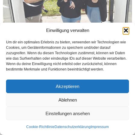
Einwilligung verwalten
Um dir ein optimales Erlebnis zu bieten, verwenden wir Technologien wie
WERTHER (Öztürk) Emlak sektöründe hizmet veren AZRA HOMES Immobilien
Cookies, um Geräteinformationen zu speichern und/oder darauf
„Engerstr. 25, 33824 Werther“ adresinde bulunan iletişim ofisi resmen açıldı.
zuzugreifen. Wenn du diesen Technologien zustimmst, können wir Daten
Açılış kurdelasını alkışlar eşliğinde, anne Hilal...
wie das Surfverhalten oder eindeutige IDs auf dieser Website verarbeiten.
Wenn du deine Einwilligung nicht erteilst oder zurückziehst, können
Weiterlesen
bestimmte Merkmale und Funktionen beeinträchtigt werden.
Akzeptieren
Kontakt
Datenschutzerklärung
Impressum
Ablehnen
© Öztürk Gazetesi 1986 – 2026
Einstellungen ansehen
Cookie-Richtlinie
Datenschutzerklärung
Impressum