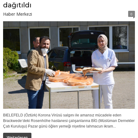
dağıtıldı
Haber Merkezi
0
BIELEFELD (Öztürk) Korona Virüsü salgını ile amansız mücadele eden
Brackwede‘deki Rosenhöhe hastanesi çalışanlarına BİG (Müslüman Dernekler
Çatı Kuruluşu) Pazar günü öğlen yemeği niyetine lahmacun ikram...
Weiterlesen