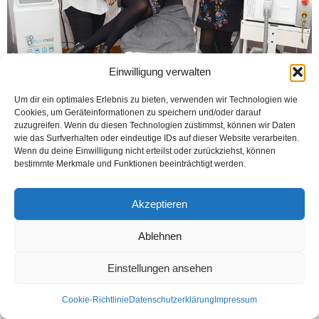
Einwilligung verwalten
Um dir ein optimales Erlebnis zu bieten, verwenden wir Technologien wie
Cookies, um Geräteinformationen zu speichern und/oder darauf
zuzugreifen. Wenn du diesen Technologien zustimmst, können wir Daten
wie das Surfverhalten oder eindeutige IDs auf dieser Website verarbeiten.
BIELEFELD (Öztürk) Bielefeld’deki işadamlarımızdan Kemal Kaptan, güzellik
Wenn du deine Einwilligung nicht erteilst oder zurückziehst, können
sektörüne el attı. Am Bach 6, 33602 Bielefeld adresinde bulunan Hairless Nail
bestimmte Merkmale und Funktionen beeinträchtigt werden.
& Skin aesthetix güzellik salonunda hizmet...
Weiterlesen
Akzeptieren
Ablehnen
Kontakt
Datenschutzerklärung
Impressum
Einstellungen ansehen
© Öztürk Gazetesi 1986 – 2026
Cookie-Richtlinie
Datenschutzerklärung
Impressum