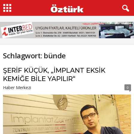
Schlagwort: bünde
ŞERİF KÜÇÜK, „İMPLANT EKSİK
KEMİĞE BİLE YAPILIR“
Haber Merkezi
0