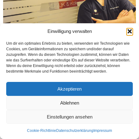
Einwilligung verwalten
Um dir ein optimales Erlebnis zu bieten, verwenden wir Technologien wie
Cookies, um Geräteinformationen zu speichern und/oder darauf
Şerif bey, Köln gibi büyük bir şehirden Bünde’ye geliyorsunuz. Allah için Bünde
zuzugreifen. Wenn du diesen Technologien zustimmst, können wir Daten
güzel ve şirin bir yer. Fakat Köln’le kıyasladığımız zaman yanında çok küçük...
wie das Surfverhalten oder eindeutige IDs auf dieser Website verarbeiten.
Wenn du deine Einwilligung nicht erteilst oder zurückziehst, können
Weiterlesen
bestimmte Merkmale und Funktionen beeinträchtigt werden.
Akzeptieren
1
2
Ablehnen
Einstellungen ansehen
Kontakt
Datenschutzerklärung
Impressum
© Öztürk Gazetesi 1986 – 2026
Cookie-Richtlinie
Datenschutzerklärung
Impressum