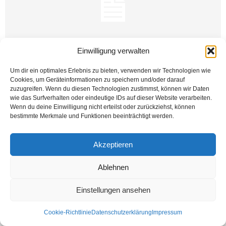
Einwilligung verwalten
Um dir ein optimales Erlebnis zu bieten, verwenden wir Technologien wie
Cookies, um Geräteinformationen zu speichern und/oder darauf
zuzugreifen. Wenn du diesen Technologien zustimmst, können wir Daten
Das Superwahljahr 2017 in Deutschland wird durch verschieden Landtags-
wie das Surfverhalten oder eindeutige IDs auf dieser Website verarbeiten.
sowie die Bundestagswahl bestimmt sein. Das Bundesland NRW ist dabei ein
Wenn du deine Einwilligung nicht erteilst oder zurückziehst, können
sogenannter Testlauf. 2017 ist...
bestimmte Merkmale und Funktionen beeinträchtigt werden.
Weiterlesen
Akzeptieren
Ablehnen
Kontakt
Datenschutzerklärung
Impressum
© Öztürk Gazetesi 1986 – 2026
Einstellungen ansehen
Cookie-Richtlinie
Datenschutzerklärung
Impressum