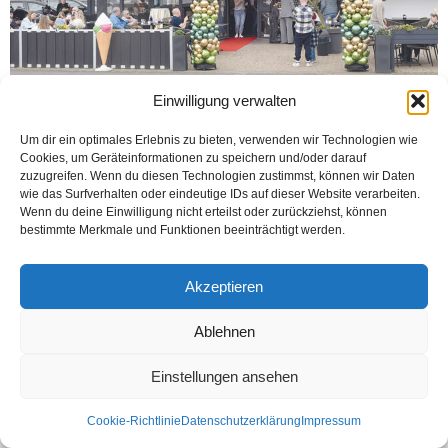
Einwilligung verwalten
Um dir ein optimales Erlebnis zu bieten, verwenden wir Technologien wie
Cookies, um Geräteinformationen zu speichern und/oder darauf
BIELEFELD-HEEPEN (Öztürk) Bielefeld’deki kahvaltı dünyasının seçkin
zuzugreifen. Wenn du diesen Technologien zustimmst, können wir Daten
mekanlarından Cerdo Breakfast Club, müşterilerine dondurma çeşitlerini de
wie das Surfverhalten oder eindeutige IDs auf dieser Website verarbeiten.
sunacak. „Heeperholz 10, 33719 Bielefeld“ adresindeki mekanda, 18 Nisan
Wenn du deine Einwilligung nicht erteilst oder zurückziehst, können
Cumartesi yaptığı...
bestimmte Merkmale und Funktionen beeinträchtigt werden.
Weiterlesen
Akzeptieren
Ablehnen
Kontakt
Datenschutzerklärung
Impressum
© Öztürk Gazetesi 1986 – 2026
Einstellungen ansehen
Cookie-Richtlinie
Datenschutzerklärung
Impressum