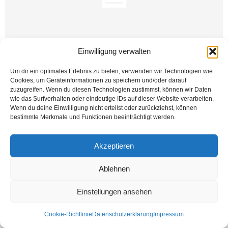
Einwilligung verwalten
Um dir ein optimales Erlebnis zu bieten, verwenden wir Technologien wie
Halle'deki kahpe terör saldırısından 4.5 ay sonra şimdi de Hanau'da ırkçı
Cookies, um Geräteinformationen zu speichern und/oder darauf
terörde 9 gencimizi kaybettik. Her gün bir camiye ‘mekanınızı bombalayacağız’
zuzugreifen. Wenn du diesen Technologien zustimmst, können wir Daten
tehditlerin gönderildiği günlerde,...
wie das Surfverhalten oder eindeutige IDs auf dieser Website verarbeiten.
Wenn du deine Einwilligung nicht erteilst oder zurückziehst, können
Weiterlesen
bestimmte Merkmale und Funktionen beeinträchtigt werden.
Akzeptieren
Kontakt
Datenschutzerklärung
Impressum
Ablehnen
© Öztürk Gazetesi 1986 – 2026
Einstellungen ansehen
Cookie-Richtlinie
Datenschutzerklärung
Impressum