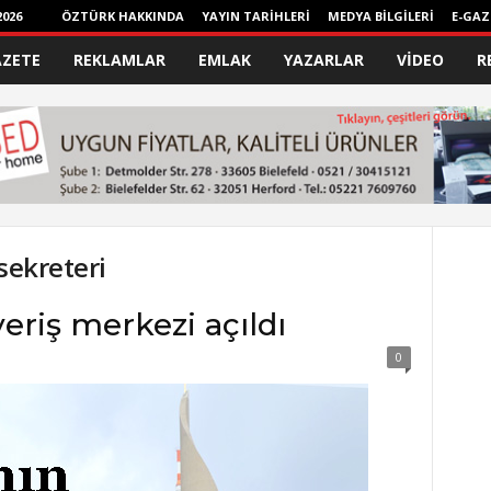
026
ÖZTÜRK HAKKINDA
YAYIN TARİHLERİ
MEDYA BİLGİLERİ
E-GAZ
AZETE
REKLAMLAR
EMLAK
YAZARLAR
VİDEO
R
sekreteri
veriş merkezi açıldı
0