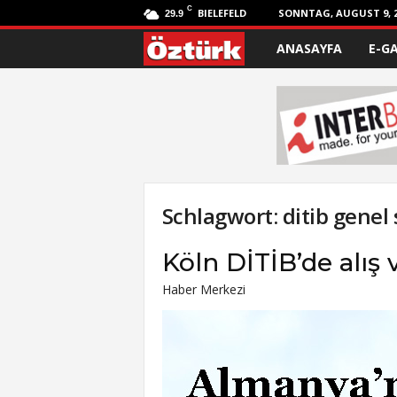
C
BIELEFELD
SONNTAG, AUGUST 9, 2
29.9
ANASAYFA
E-G
Ö
z
t
ü
r
Schlagwort: ditib genel 
k
Köln DİTİB’de alış 
Haber Merkezi