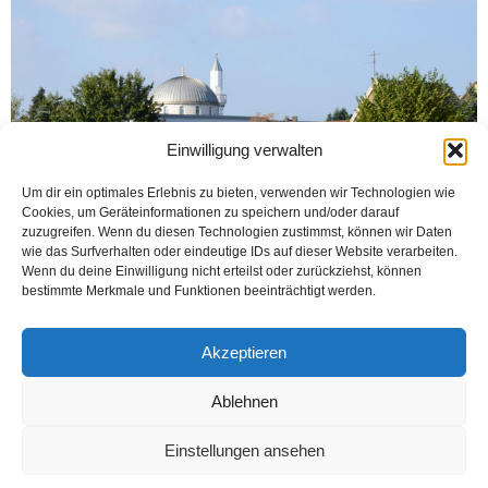
Einwilligung verwalten
Um dir ein optimales Erlebnis zu bieten, verwenden wir Technologien wie
Cookies, um Geräteinformationen zu speichern und/oder darauf
zuzugreifen. Wenn du diesen Technologien zustimmst, können wir Daten
wie das Surfverhalten oder eindeutige IDs auf dieser Website verarbeiten.
Wenn du deine Einwilligung nicht erteilst oder zurückziehst, können
bestimmte Merkmale und Funktionen beeinträchtigt werden.
BIELEFELD (Öztürk) KORONA virüs salgını sonrası kapatılan camilerin bir
bölümü bu hafta Cumartesi günü kısmen açılacak. Bunlardan; Bielefeld DİTİB
Merkez Cami, ATİB Yunus Emre ve...
Akzeptieren
Weiterlesen
Ablehnen
Einstellungen ansehen
Kontakt
Datenschutzerklärung
Impressum