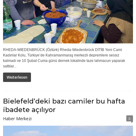
RHEDA-WIEDENBRÜCK (Öztürk) Rheda-Wiedenbrück DİTİB Yeni Cami
Kadınlar Kolu, Türkiye‘de Kahramanmaraş merkezli depremlere sessiz
kalmadı ve 10 Şubat Cuma günü dernek lokalinde taze lahmacun yaparak
sattılar...
Weiterlesen
Bielefeld‘deki bazı camiler bu hafta
ibadete açılıyor
Haber Merkezi
0