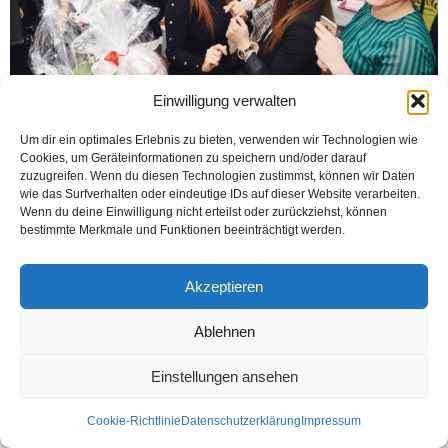
Einwilligung verwalten
Um dir ein optimales Erlebnis zu bieten, verwenden wir Technologien wie
BIELEFELD (Öztürk) Bielefeld’deki City Fahrschule sahibi Devrim Coşkun,
Cookies, um Geräteinformationen zu speichern und/oder darauf
kozmetik sektörüne adım attı. Yeni şirketi IPL City’nin açılışını 3 Mart 2017
zuzugreifen. Wenn du diesen Technologien zustimmst, können wir Daten
Cuma akşamı verdiği partiyle açtı....
wie das Surfverhalten oder eindeutige IDs auf dieser Website verarbeiten.
Wenn du deine Einwilligung nicht erteilst oder zurückziehst, können
Weiterlesen
bestimmte Merkmale und Funktionen beeinträchtigt werden.
Akzeptieren
Kontakt
Datenschutzerklärung
Impressum
Ablehnen
© Öztürk Gazetesi 1986 – 2026
Einstellungen ansehen
Cookie-Richtlinie
Datenschutzerklärung
Impressum