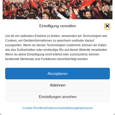
Einwilligung verwalten
Um dir ein optimales Erlebnis zu bieten, verwenden wir Technologien wie
Cookies, um Geräteinformationen zu speichern und/oder darauf
STEINHAGEN (Öztürk) Bielefeld Ülkü Ocağı 40. yılını sanatçı Mustafa
zuzugreifen. Wenn du diesen Technologien zustimmst, können wir Daten
Yıldızdoğan’ın katılımı ile Aşk Olsun düğün salonunda kutladı. Kutlamaya Türk
wie das Surfverhalten oder eindeutige IDs auf dieser Website verarbeiten.
Federasyon genel başkanı Şentürk Doğruyol’da katılarak bir...
Wenn du deine Einwilligung nicht erteilst oder zurückziehst, können
bestimmte Merkmale und Funktionen beeinträchtigt werden.
Weiterlesen
Akzeptieren
Ablehnen
Kontakt
Datenschutzerklärung
Impressum
© Öztürk Gazetesi 1986 – 2026
Einstellungen ansehen
Cookie-Richtlinie
Datenschutzerklärung
Impressum