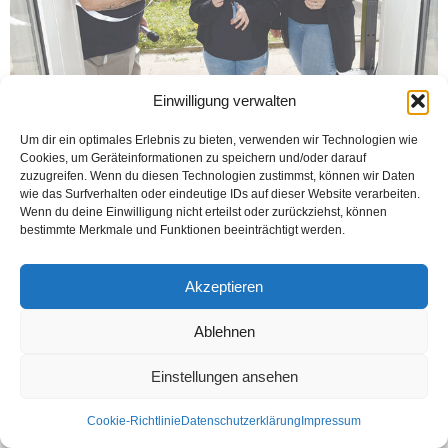
Einwilligung verwalten
Um dir ein optimales Erlebnis zu bieten, verwenden wir Technologien wie
WERTHER (Öztürk) Emlak sektöründe hizmet veren AZRA HOMES Immobilien
Cookies, um Geräteinformationen zu speichern und/oder darauf
„Engerstr. 25, 33824 Werther“ adresinde bulunan iletişim ofisi resmen açıldı.
zuzugreifen. Wenn du diesen Technologien zustimmst, können wir Daten
Açılış kurdelasını alkışlar eşliğinde, anne Hilal...
wie das Surfverhalten oder eindeutige IDs auf dieser Website verarbeiten.
Wenn du deine Einwilligung nicht erteilst oder zurückziehst, können
Weiterlesen
bestimmte Merkmale und Funktionen beeinträchtigt werden.
Akzeptieren
Kontakt
Datenschutzerklärung
Impressum
Ablehnen
© Öztürk Gazetesi 1986 – 2026
Einstellungen ansehen
Cookie-Richtlinie
Datenschutzerklärung
Impressum