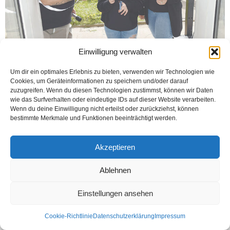
Einwilligung verwalten
Um dir ein optimales Erlebnis zu bieten, verwenden wir Technologien wie
WERTHER (Öztürk) Emlak sektöründe hizmet veren AZRA HOMES Immobilien
Cookies, um Geräteinformationen zu speichern und/oder darauf
„Engerstr. 25, 33824 Werther“ adresinde bulunan iletişim ofisi resmen açıldı.
zuzugreifen. Wenn du diesen Technologien zustimmst, können wir Daten
Açılış kurdelasını alkışlar eşliğinde, anne Hilal...
wie das Surfverhalten oder eindeutige IDs auf dieser Website verarbeiten.
Wenn du deine Einwilligung nicht erteilst oder zurückziehst, können
Weiterlesen
bestimmte Merkmale und Funktionen beeinträchtigt werden.
Akzeptieren
Kontakt
Datenschutzerklärung
Impressum
Ablehnen
© Öztürk Gazetesi 1986 – 2026
Einstellungen ansehen
Cookie-Richtlinie
Datenschutzerklärung
Impressum