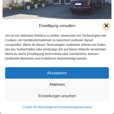
Einwilligung verwalten
Um dir ein optimales Erlebnis zu bieten, verwenden wir Technologien wie
BRACKWEDE (Öztürk) DENİZ ürünleri toptancısı Fisch Holland, her hafta
Cookies, um Geräteinformationen zu speichern und/oder darauf
Cumartesi Bielefeld-Kesselbrink’deki Pazar Yeri ve Fabrik str. 19, 33659
zuzugreifen. Wenn du diesen Technologien zustimmst, können wir Daten
Bielefeld adresindeki satış büfesinde, balık çeşitlerini sunuyor. A’dan...
wie das Surfverhalten oder eindeutige IDs auf dieser Website verarbeiten.
Wenn du deine Einwilligung nicht erteilst oder zurückziehst, können
Weiterlesen
bestimmte Merkmale und Funktionen beeinträchtigt werden.
Akzeptieren
Kontakt
Datenschutzerklärung
Impressum
Ablehnen
© Öztürk Gazetesi 1986 – 2026
Einstellungen ansehen
Cookie-Richtlinie
Datenschutzerklärung
Impressum