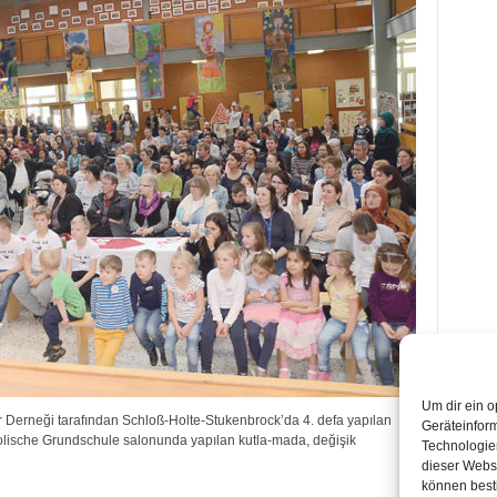
Um dir ein o
r Derneği tarafından Schloß-Holte-Stukenbrock’da 4. defa yapılan
Geräteinfor
atholische Grundschule salonunda yapılan kutla-mada, değişik
Technologien
dieser Websi
können best