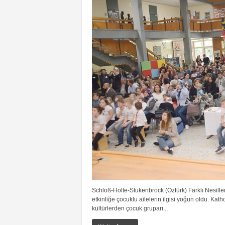
Schloß-Holte-Stukenbrock (Öztürk) Farklı Nesille
etkinliğe çocuklu ailelerin ilgisi yoğun oldu. K
kültürlerden çocuk gruparı...