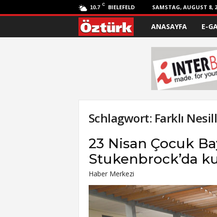
C
BIELEFELD
SAMSTAG, AUGUST 8, 2
10.7
ANASAYFA
E-G
Ö
z
t
ü
r
Schlagwort: Farklı Nesil
k
23 Nisan Çocuk Ba
Stukenbrock’da ku
Haber Merkezi