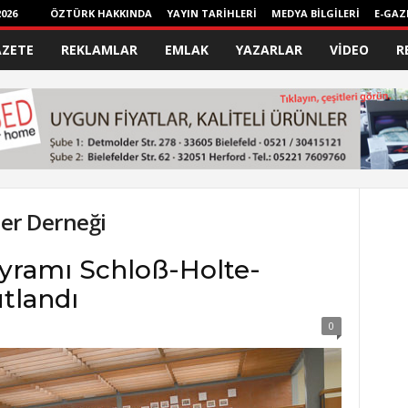
026
ÖZTÜRK HAKKINDA
YAYIN TARİHLERİ
MEDYA BİLGİLERİ
E-GAZ
AZETE
REKLAMLAR
EMLAK
YAZARLAR
VİDEO
R
ler Derneği
yramı Schloß-Holte-
tlandı
0