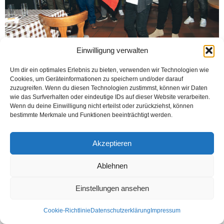
Einwilligung verwalten
Um dir ein optimales Erlebnis zu bieten, verwenden wir Technologien wie
OELDE (Öztürk) Bundan 25 sene önce bir grup fedakar insan tarafından
Cookies, um Geräteinformationen zu speichern und/oder darauf
kurulan Oelde Barışspor, 25. yılını kutladı. Rhedaer Str. 65, Oelde adresindeki
zuzugreifen. Wenn du diesen Technologien zustimmst, können wir Daten
salonda yapılan...
wie das Surfverhalten oder eindeutige IDs auf dieser Website verarbeiten.
Wenn du deine Einwilligung nicht erteilst oder zurückziehst, können
Weiterlesen
bestimmte Merkmale und Funktionen beeinträchtigt werden.
Akzeptieren
Kontakt
Datenschutzerklärung
Impressum
Ablehnen
© Öztürk Gazetesi 1986 – 2026
Einstellungen ansehen
Cookie-Richtlinie
Datenschutzerklärung
Impressum