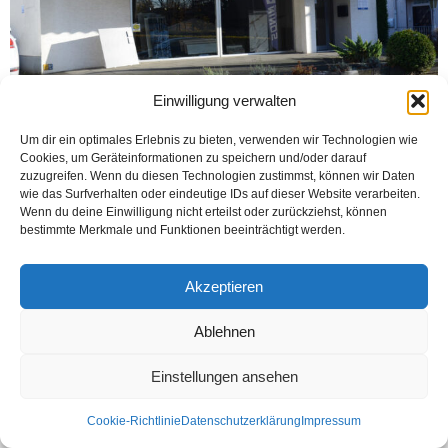
Einwilligung verwalten
Um dir ein optimales Erlebnis zu bieten, verwenden wir Technologien wie
LÖHNE (Öztürk) Evlere, dairelere, işyerlerine değer katan, farklı ve alımlı
Cookies, um Geräteinformationen zu speichern und/oder darauf
gösteren ürünlerin başında; granit, mermer ve fayans çeşitleri gelir. Meslek
zuzugreifen. Wenn du diesen Technologien zustimmst, können wir Daten
hayatında bu değerleri bildiği için...
wie das Surfverhalten oder eindeutige IDs auf dieser Website verarbeiten.
Wenn du deine Einwilligung nicht erteilst oder zurückziehst, können
Weiterlesen
bestimmte Merkmale und Funktionen beeinträchtigt werden.
Akzeptieren
Kontakt
Datenschutzerklärung
Impressum
Ablehnen
© Öztürk Gazetesi 1986 – 2026
Einstellungen ansehen
Cookie-Richtlinie
Datenschutzerklärung
Impressum