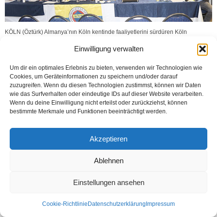
KÖLN (Öztürk) Almanya’nın Köln kentinde faaliyetlerini sürdüren Köln
Fenerbahçeliler Derneği (KFBD) Olağan Genel Kurul kararıyla yeni yönetimini
Einwilligung verwalten
belirledi. Köln Fenerbahçe Kültür evinde gerçekleşen kurula...
Weiterlesen
Um dir ein optimales Erlebnis zu bieten, verwenden wir Technologien wie
Cookies, um Geräteinformationen zu speichern und/oder darauf
zuzugreifen. Wenn du diesen Technologien zustimmst, können wir Daten
wie das Surfverhalten oder eindeutige IDs auf dieser Website verarbeiten.
Wenn du deine Einwilligung nicht erteilst oder zurückziehst, können
Kontakt
Datenschutzerklärung
Impressum
bestimmte Merkmale und Funktionen beeinträchtigt werden.
© Öztürk Gazetesi 1986 – 2026
Akzeptieren
Ablehnen
Einstellungen ansehen
Cookie-Richtlinie
Datenschutzerklärung
Impressum