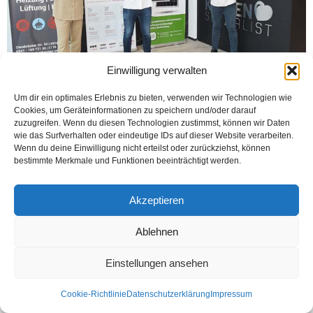
Einwilligung verwalten
Um dir ein optimales Erlebnis zu bieten, verwenden wir Technologien wie
Cookies, um Geräteinformationen zu speichern und/oder darauf
BISSENDORF (Öztürk) Osnabrücklü genç müteşebbis Caner Çifci,
zuzugreifen. Wenn du diesen Technologien zustimmst, können wir Daten
Osnabrücker Straße 33, 49143 Bissendorf adresinde bulunan 800 metrekarelik
wie das Surfverhalten oder eindeutige IDs auf dieser Website verarbeiten.
kullanım alanı olan binada, değişik sektörlerde ticaret yapan arkadaşlarını...
Wenn du deine Einwilligung nicht erteilst oder zurückziehst, können
bestimmte Merkmale und Funktionen beeinträchtigt werden.
Weiterlesen
Akzeptieren
Kontakt
Datenschutzerklärung
Impressum
Ablehnen
© Öztürk Gazetesi 1986 – 2026
Einstellungen ansehen
Cookie-Richtlinie
Datenschutzerklärung
Impressum