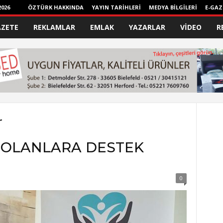
026
ÖZTÜRK HAKKINDA
YAYIN TARİHLERİ
MEDYA BİLGİLERİ
E-GAZ
AZETE
REKLAMLAR
EMLAK
YAZARLAR
VİDEO
R
r
 OLANLARA DESTEK
0