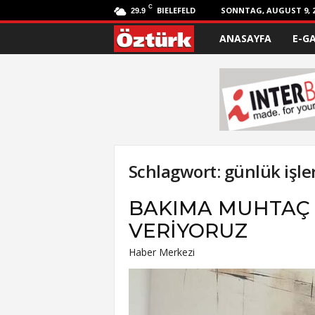
C
BIELEFELD
SONNTAG, AUGUST 9, 2
29.9
ANASAYFA
E-G
Ö
z
t
ü
r
Schlagwort: günlük işle
k
BAKIMA MUHTAÇ
VERİYORUZ
Haber Merkezi