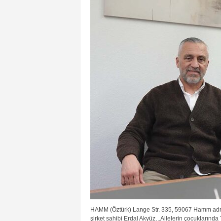
HAMM (Öztürk) Lange Str. 335, 59067 Hamm adresi
şirket sahibi Erdal Akyüz, „Ailelerin çocuklarında 