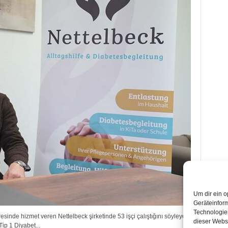
Um dir ein o
Geräteinfor
Technologien
nde hizmet veren Nettelbeck şirketinde 53 işçi çalıştığını söyleyen
dieser Websi
Tip 1 Diyabet...