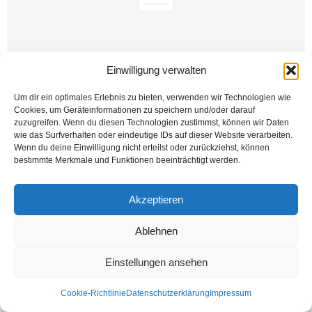
Einwilligung verwalten
Um dir ein optimales Erlebnis zu bieten, verwenden wir Technologien wie
Halle'deki kahpe terör saldırısından 4.5 ay sonra şimdi de Hanau'da ırkçı
Cookies, um Geräteinformationen zu speichern und/oder darauf
terörde 9 gencimizi kaybettik. Her gün bir camiye ‘mekanınızı bombalayacağız’
zuzugreifen. Wenn du diesen Technologien zustimmst, können wir Daten
tehditlerin gönderildiği günlerde,...
wie das Surfverhalten oder eindeutige IDs auf dieser Website verarbeiten.
Wenn du deine Einwilligung nicht erteilst oder zurückziehst, können
Weiterlesen
bestimmte Merkmale und Funktionen beeinträchtigt werden.
Akzeptieren
Kontakt
Datenschutzerklärung
Impressum
Ablehnen
© Öztürk Gazetesi 1986 – 2026
Einstellungen ansehen
Cookie-Richtlinie
Datenschutzerklärung
Impressum