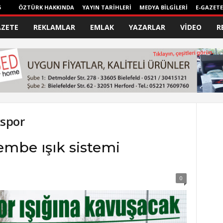
6
ÖZTÜRK HAKKINDA
YAYIN TARİHLERİ
MEDYA BİLGİLERİ
E-GAZETE
AZETE
REKLAMLAR
EMLAK
YAZARLAR
VİDEO
R
spor
embe ışık sistemi
0