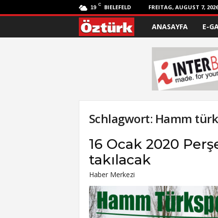
C
BIELEFELD
FREITAG, AUGUST 7, 202
19
ANASAYFA
E-G
Ö
z
t
ü
r
Schlagwort: Hamm türk
k
16 Ocak 2020 Perş
takılacak
Haber Merkezi