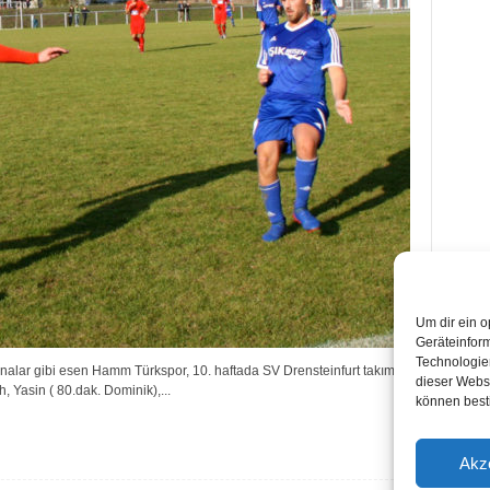
Um dir ein o
Geräteinfor
Technologien
nalar gibi esen Hamm Türkspor, 10. haftada SV Drensteinfurt takımını
dieser Websi
 Yasin ( 80.dak. Dominik),...
können best
Akz