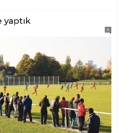
e yaptık
0