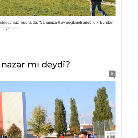
olduğumuz röportajda, “Sahamıza 6 ay geçikmeli girebildik. Bundan
n işlemler...
nazar mı deydi?
0