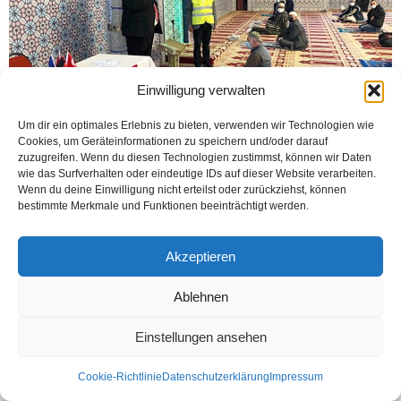
Einwilligung verwalten
Um dir ein optimales Erlebnis zu bieten, verwenden wir Technologien wie
Cookies, um Geräteinformationen zu speichern und/oder darauf
zuzugreifen. Wenn du diesen Technologien zustimmst, können wir Daten
wie das Surfverhalten oder eindeutige IDs auf dieser Website verarbeiten.
HAMM (Öztürk) Hamm Büyükşehir Belediye Başkanı Thomas Hunsteger
Wenn du deine Einwilligung nicht erteilst oder zurückziehst, können
Petermann, bu sene bayram namazında Yunus Emre Cami cemaatiyle birlikte
bestimmte Merkmale und Funktionen beeinträchtigt werden.
oldu. İki grup halinde kılınan bayram namazında...
Weiterlesen
Akzeptieren
Ablehnen
Kontakt
Datenschutzerklärung
Impressum
Einstellungen ansehen
© Öztürk Gazetesi 1986 – 2026
Cookie-Richtlinie
Datenschutzerklärung
Impressum