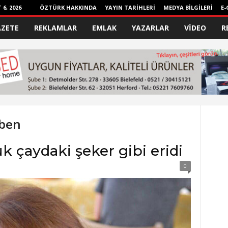
6, 2026
ÖZTÜRK HAKKINDA
YAYIN TARİHLERİ
MEDYA BİLGİLERİ
E-
AZETE
REKLAMLAR
EMLAK
YAZARLAR
VİDEO
R
kben
çaydaki şeker gibi eridi
0