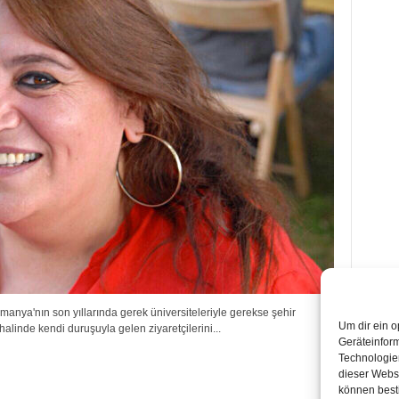
a'nın son yıllarında gerek üniversiteleriyle gerekse şehir
Um dir ein o
linde kendi duruşuyla gelen ziyaretçilerini...
Geräteinfor
Technologien
dieser Websi
können best