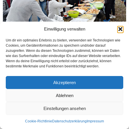
Einwilligung verwalten
Um dir ein optimales Erlebnis zu bieten, verwenden wir Technologien wie
Cookies, um Geräteinformationen zu speichern und/oder darauf
BRACKWEDE (Öztürk) UETD Bielefeld bölge başkanlığı tarafından Arakan’a
zuzugreifen. Wenn du diesen Technologien zustimmst, können wir Daten
yardım için Kermes düzenlendi. Fabrik Str. 24, 33659 BI-Brackwede adresinde
wie das Surfverhalten oder eindeutige IDs auf dieser Website verarbeiten.
yapılan kermese, hayırsever vatandaşlarımız büyük ilgi gösterdi....
Wenn du deine Einwilligung nicht erteilst oder zurückziehst, können
bestimmte Merkmale und Funktionen beeinträchtigt werden.
Weiterlesen
Akzeptieren
Ablehnen
Kontakt
Datenschutzerklärung
Impressum
© Öztürk Gazetesi 1986 – 2026
Einstellungen ansehen
Cookie-Richtlinie
Datenschutzerklärung
Impressum