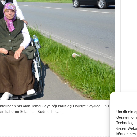
inlerinden biri olan Temel Seydioğlu’nun eşi Hayriye Seydioğlu bu
üm haberini Selahattin Kudretli hoca...
Um dir ein o
Geräteinfor
Technologien
dieser Websi
können best