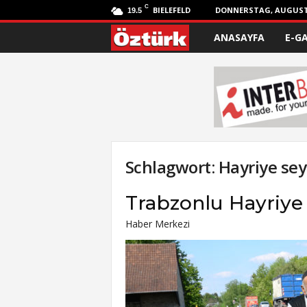
C
BIELEFELD
DONNERSTAG, AUGUST 
19.5
ANASAYFA
E-G
Ö
z
t
ü
r
Schlagwort: Hayriye sey
k
Trabzonlu Hayriye 
Haber Merkezi