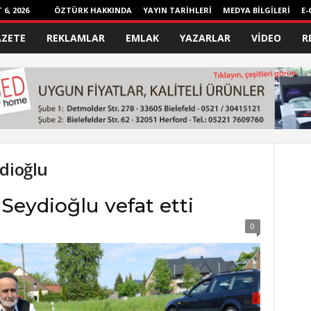
6, 2026
ÖZTÜRK HAKKINDA
YAYIN TARİHLERİ
MEDYA BİLGİLERİ
E-
AZETE
REKLAMLAR
EMLAK
YAZARLAR
VİDEO
R
dioğlu
Seydioğlu vefat etti
0