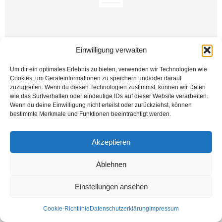
Einwilligung verwalten
Um dir ein optimales Erlebnis zu bieten, verwenden wir Technologien wie
Edebiyatımızda olayların içinden doğan şiirler, o olay ve konu istikametinde
Cookies, um Geräteinformationen zu speichern und/oder darauf
farklı bir renk ortaya koyarlar. Bu edebiyatımızın konu zenginliği ve ifade
zuzugreifen. Wenn du diesen Technologien zustimmst, können wir Daten
gücümüzün genişliği sayılmalıdır....
wie das Surfverhalten oder eindeutige IDs auf dieser Website verarbeiten.
Wenn du deine Einwilligung nicht erteilst oder zurückziehst, können
Weiterlesen
bestimmte Merkmale und Funktionen beeinträchtigt werden.
Akzeptieren
Kontakt
Datenschutzerklärung
Impressum
Ablehnen
© Öztürk Gazetesi 1986 – 2026
Einstellungen ansehen
Cookie-Richtlinie
Datenschutzerklärung
Impressum