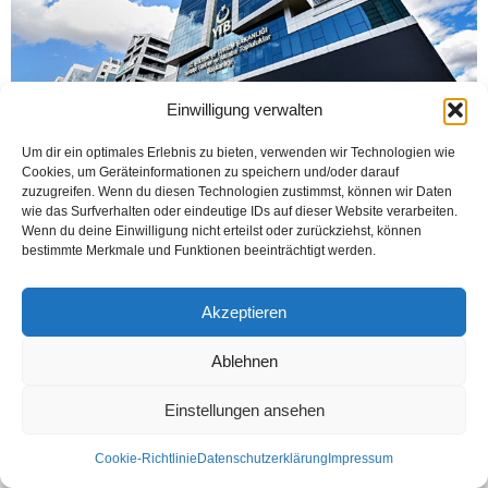
Einwilligung verwalten
Um dir ein optimales Erlebnis zu bieten, verwenden wir Technologien wie
Cookies, um Geräteinformationen zu speichern und/oder darauf
ANKARA-HAMM (Öztürk) Yurt dışında yaşayan vatandaşları bulundukları
zuzugreifen. Wenn du diesen Technologien zustimmst, können wir Daten
ülkelerde desteklemek için her yıl; sosyal, kültürel ve ekonomik alanlarda
wie das Surfverhalten oder eindeutige IDs auf dieser Website verarbeiten.
yüzlerce proje hayata geçiren YTB, Yeni Koronavirüs...
Wenn du deine Einwilligung nicht erteilst oder zurückziehst, können
bestimmte Merkmale und Funktionen beeinträchtigt werden.
Weiterlesen
Akzeptieren
Ablehnen
Kontakt
Datenschutzerklärung
Impressum
© Öztürk Gazetesi 1986 – 2026
Einstellungen ansehen
Cookie-Richtlinie
Datenschutzerklärung
Impressum