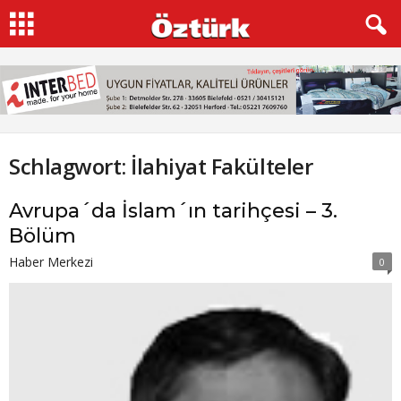
Schlagwort: İlahiyat Fakülteler
Avrupa´da İslam´ın tarihçesi – 3.
Bölüm
Haber Merkezi
0