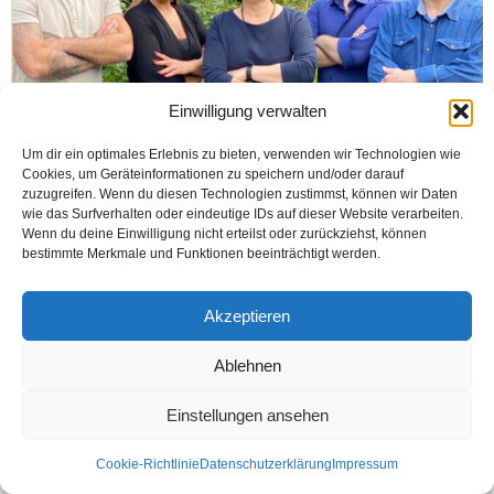
Einwilligung verwalten
BIELEFELD (Öztürk) Bielefeld Alevi Kültür Merkezi, 13 Eylül 2020 Pazar günü
Um dir ein optimales Erlebnis zu bieten, verwenden wir Technologien wie
yapılacak Uyum Meclisi seçimine „İnterkulturell Begegnung der Völker (IBV)“
Cookies, um Geräteinformationen zu speichern und/oder darauf
listesi ile katılacaklar. Bir önceki...
zuzugreifen. Wenn du diesen Technologien zustimmst, können wir Daten
wie das Surfverhalten oder eindeutige IDs auf dieser Website verarbeiten.
Weiterlesen
Wenn du deine Einwilligung nicht erteilst oder zurückziehst, können
bestimmte Merkmale und Funktionen beeinträchtigt werden.
Akzeptieren
Kontakt
Datenschutzerklärung
Impressum
© Öztürk Gazetesi 1986 – 2026
Ablehnen
Einstellungen ansehen
Cookie-Richtlinie
Datenschutzerklärung
Impressum