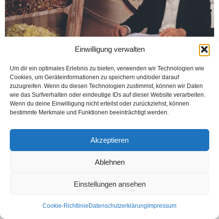
Einwilligung verwalten
BIELEFELD (Öztürk) Türkiye’nin sayılı bulgur firmaların-dan İpek Bulgur
Avrupa’da yaşayan tüketicilerinden ve müşterilerden gelen yoğun talep
Um dir ein optimales Erlebnis zu bieten, verwenden wir Technologien wie
sonucu, Avrupa’daki marketlerde yerini aldı. Bielefeld’de kurulan İPEK Bulgur
Cookies, um Geräteinformationen zu speichern und/oder darauf
GMBH...
zuzugreifen. Wenn du diesen Technologien zustimmst, können wir Daten
wie das Surfverhalten oder eindeutige IDs auf dieser Website verarbeiten.
Weiterlesen
Wenn du deine Einwilligung nicht erteilst oder zurückziehst, können
bestimmte Merkmale und Funktionen beeinträchtigt werden.
Akzeptieren
Kontakt
Datenschutzerklärung
Impressum
© Öztürk Gazetesi 1986 – 2026
Ablehnen
Einstellungen ansehen
Cookie-Richtlinie
Datenschutzerklärung
Impressum