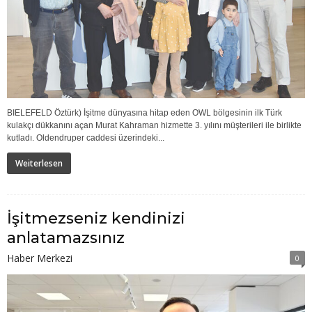
BIELEFELD Öztürk) İşitme dünyasına hitap eden OWL bölgesinin ilk Türk
kulakçı dükkanını açan Murat Kahraman hizmette 3. yılını müşterileri ile birlikte
kutladı. Oldendruper caddesi üzerindeki...
Weiterlesen
İşitmezseniz kendinizi
anlatamazsınız
Haber Merkezi
0