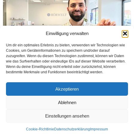
Einwilligung verwalten
Um dir ein optimales Erlebnis zu bieten, verwenden wir Technologien wie
Cookies, um Geräteinformationen zu speichern und/oder darauf
zuzugreifen. Wenn du diesen Technologien zustimmst, können wir Daten
wie das Surfverhalten oder eindeutige IDs auf dieser Website verarbeiten.
Wenn du deine Einwilligung nicht erteilst oder zurückziehst, können
bestimmte Merkmale und Funktionen beeinträchtigt werden.
BIELEFELD (Öztürk) Sivaslı bir ailenin ferdi olan Gütersloh doğumlu Murat
Kahraman hayalindeki işletmeyi 30 yaşında hayata geçirdi. Bielefeld’in en
hareketli iş merkezlerinden bir olan ve...
Akzeptieren
Weiterlesen
Ablehnen
Einstellungen ansehen
Kontakt
Datenschutzerklärung
Impressum
Cookie-Richtlinie
Datenschutzerklärung
Impressum
© Öztürk Gazetesi 1986 – 2026