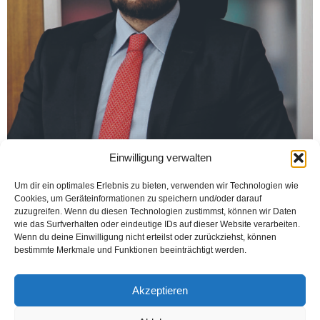
Einwilligung verwalten
Um dir ein optimales Erlebnis zu bieten, verwenden wir Technologien wie
Cookies, um Geräteinformationen zu speichern und/oder darauf
FRANKFURT (Öztürk) SunExpress Almanya’nın yeni Genel Müdür Yardımcısı
zuzugreifen. Wenn du diesen Technologien zustimmst, können wir Daten
Rafet Alper Özen oldu Türk Hava Yolları ve Lufthansa’nın ortak kuruluşu
wie das Surfverhalten oder eindeutige IDs auf dieser Website verarbeiten.
SunExpress’in üst yönetim kadrosunda yeni...
Wenn du deine Einwilligung nicht erteilst oder zurückziehst, können
bestimmte Merkmale und Funktionen beeinträchtigt werden.
Weiterlesen
Akzeptieren
1
2