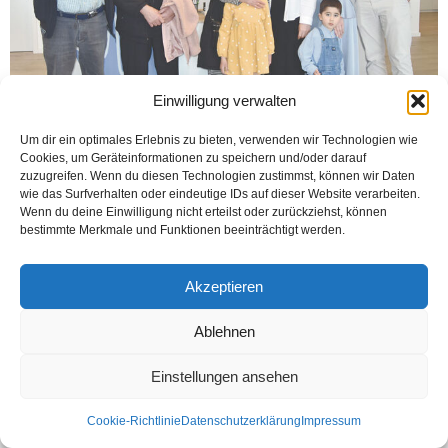
Einwilligung verwalten
Um dir ein optimales Erlebnis zu bieten, verwenden wir Technologien wie
Cookies, um Geräteinformationen zu speichern und/oder darauf
BIELEFELD Öztürk) İşitme dünyasına hitap eden OWL bölgesinin ilk Türk
zuzugreifen. Wenn du diesen Technologien zustimmst, können wir Daten
kulakçı dükkanını açan Murat Kahraman hizmette 3. yılını müşterileri ile birlikte
wie das Surfverhalten oder eindeutige IDs auf dieser Website verarbeiten.
kutladı. Oldendruper caddesi üzerindeki...
Wenn du deine Einwilligung nicht erteilst oder zurückziehst, können
bestimmte Merkmale und Funktionen beeinträchtigt werden.
Weiterlesen
Akzeptieren
Kontakt
Datenschutzerklärung
Impressum
Ablehnen
© Öztürk Gazetesi 1986 – 2026
Einstellungen ansehen
Cookie-Richtlinie
Datenschutzerklärung
Impressum