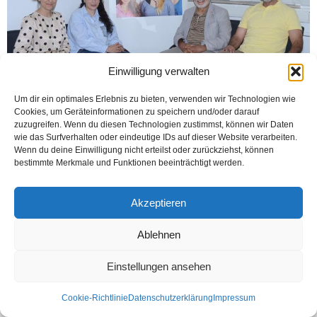
Einwilligung verwalten
Um dir ein optimales Erlebnis zu bieten, verwenden wir Technologien wie
Cookies, um Geräteinformationen zu speichern und/oder darauf
zuzugreifen. Wenn du diesen Technologien zustimmst, können wir Daten
BIELEFELD (Öztürk)Big Parti yetkilileri ve Bielefeld Belediye Başkan adayı Dr.
wie das Surfverhalten oder eindeutige IDs auf dieser Website verarbeiten.
Sami Elias, beraberinde adaylardan; Nadir Pervaiz, Bilge Karagöz, Cemile
Wenn du deine Einwilligung nicht erteilst oder zurückziehst, können
Acar Gökçe ile birlikte Öztürk...
bestimmte Merkmale und Funktionen beeinträchtigt werden.
Weiterlesen
Akzeptieren
Ablehnen
Kontakt
Datenschutzerklärung
Impressum
Einstellungen ansehen
© Öztürk Gazetesi 1986 – 2026
Cookie-Richtlinie
Datenschutzerklärung
Impressum