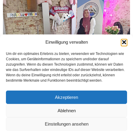
Einwilligung verwalten
Um dir ein optimales Erlebnis zu bieten, verwenden wir Technologien wie
Cookies, um Geräteinformationen zu speichern und/oder darauf
zuzugreifen. Wenn du diesen Technologien zustimmst, können wir Daten
wie das Surfverhalten oder eindeutige IDs auf dieser Website verarbeiten.
Wenn du deine Einwilligung nicht erteilst oder zurückziehst, können
SCHWERTE (Öztürk) Avrupa Trabzon Köprübaşılılar Derneği Kadınlar Kolu, “8
bestimmte Merkmale und Funktionen beeinträchtigt werden.
Mart Dünya Kadınlar Günü” münasebetiyle Schwerte Belediyesi’nin
organizasyonda gerçekleşen etkinliğe katıldı. Schwerte’de faaliyet gösteren
sivil toplum örgütleri...
Akzeptieren
Weiterlesen
Ablehnen
Einstellungen ansehen
Kontakt
Datenschutzerklärung
Impressum