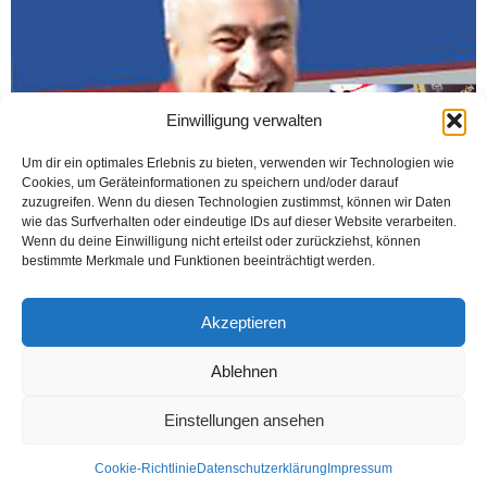
Einwilligung verwalten
Um dir ein optimales Erlebnis zu bieten, verwenden wir Technologien wie
Cookies, um Geräteinformationen zu speichern und/oder darauf
zuzugreifen. Wenn du diesen Technologien zustimmst, können wir Daten
wie das Surfverhalten oder eindeutige IDs auf dieser Website verarbeiten.
Wenn du deine Einwilligung nicht erteilst oder zurückziehst, können
bestimmte Merkmale und Funktionen beeinträchtigt werden.
İZMİR (Öztürk) 2013 yılında Almanya‘dan kesin dönüş yapan gazeteci Ali
Gültekin, ABLUKA adını verdiği ilk kitabını yayınladı. Gültekin, 20 yıl boyunca;
NRW, Hessen ve Berlin...
Akzeptieren
Weiterlesen
Ablehnen
Einstellungen ansehen
Kontakt
Datenschutzerklärung
Impressum
Cookie-Richtlinie
Datenschutzerklärung
Impressum
© Öztürk Gazetesi 1986 – 2026