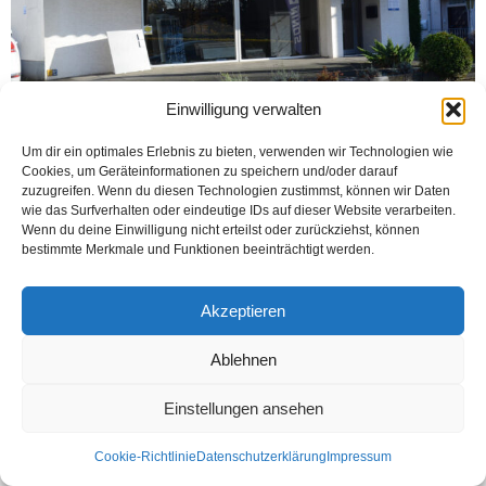
Einwilligung verwalten
Um dir ein optimales Erlebnis zu bieten, verwenden wir Technologien wie
LÖHNE (Öztürk) Evlere, dairelere, işyerlerine değer katan, farklı ve alımlı
Cookies, um Geräteinformationen zu speichern und/oder darauf
gösteren ürünlerin başında; granit, mermer ve fayans çeşitleri gelir. Meslek
zuzugreifen. Wenn du diesen Technologien zustimmst, können wir Daten
hayatında bu değerleri bildiği için...
wie das Surfverhalten oder eindeutige IDs auf dieser Website verarbeiten.
Wenn du deine Einwilligung nicht erteilst oder zurückziehst, können
Weiterlesen
bestimmte Merkmale und Funktionen beeinträchtigt werden.
Akzeptieren
Kontakt
Datenschutzerklärung
Impressum
Ablehnen
© Öztürk Gazetesi 1986 – 2026
Einstellungen ansehen
Cookie-Richtlinie
Datenschutzerklärung
Impressum