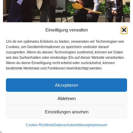
Einwilligung verwalten
Um dir ein optimales Erlebnis zu bieten, verwenden wir Technologien wie
Cookies, um Geräteinformationen zu speichern und/oder darauf
HAMM (Öztürk) Hamm’da Engelli vatandaşlar yararına birlikte yaşam etkinliği
zuzugreifen. Wenn du diesen Technologien zustimmst, können wir Daten
düzenlendi. Açılışını Hamm Engelliler Derneği Başkanı İsa Topak’ın yaptığı
wie das Surfverhalten oder eindeutige IDs auf dieser Website verarbeiten.
etkinlikte, her kesimden vatandaşlar bir araya geldi....
Wenn du deine Einwilligung nicht erteilst oder zurückziehst, können
bestimmte Merkmale und Funktionen beeinträchtigt werden.
Weiterlesen
Akzeptieren
Kontakt
Datenschutzerklärung
Impressum
Ablehnen
© Öztürk Gazetesi 1986 – 2026
Einstellungen ansehen
Cookie-Richtlinie
Datenschutzerklärung
Impressum