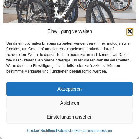
Einwilligung verwalten
Um dir ein optimales Erlebnis zu bieten, verwenden wir Technologien wie
Cookies, um Geräteinformationen zu speichern und/oder darauf
RHEDA-WIEDENBRÜCK (Öztürk) Bisiklet dünyasının önde gelen
zuzugreifen. Wenn du diesen Technologien zustimmst, können wir Daten
markalarından biri olan Prophete şirketi, „code Öztürk 2026“ sloganı ile yüzde
wie das Surfverhalten oder eindeutige IDs auf dieser Website verarbeiten.
20 indirimli satış kampanyası başlattı. Kampanya; satış merkezi...
Wenn du deine Einwilligung nicht erteilst oder zurückziehst, können
bestimmte Merkmale und Funktionen beeinträchtigt werden.
Weiterlesen
Akzeptieren
Kontakt
Datenschutzerklärung
Impressum
Ablehnen
© Öztürk Gazetesi 1986 – 2026
Einstellungen ansehen
Cookie-Richtlinie
Datenschutzerklärung
Impressum